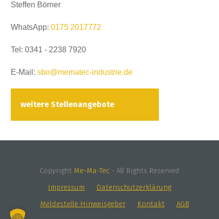
Steffen Börner
WhatsApp:
0175 2017772
Tel: 0341 - 2238 7920
E-Mail:
sbo@mematec-industrie.de
weitere Stellenangebote
Copyright
Me-Ma-Tec
- All Rights Reserved
Impressum
Datenschutzerklärung
Meldestelle Hinweisgeber
Kontakt
AGB