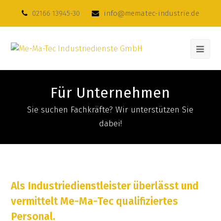
02166 13945-30
info@mematec-industrie.de
Für Unternehmen
Sie suchen Fachkräfte? Wir unterstützen Sie
dabei!
Als Industriedienstleister überlässt und
vermittelt Me-Ma-Tec qualifiziertes
Personal
.